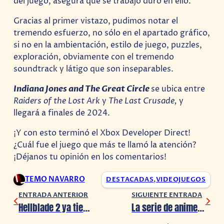
del juego, asegura que se trabajó duro en ello.
Gracias al primer vistazo, pudimos notar el
tremendo esfuerzo, no sólo en el apartado gráfico,
si no en la ambientación, estilo de juego, puzzles,
exploración, obviamente con el tremendo
soundtrack y látigo que son inseparables.
Indiana Jones and The Great Circle
se ubica entre
Raiders of the Lost Ark
y
The Last Crusade,
y
llegará a finales de 2024.
¡Y con esto terminó el Xbox Developer Direct!
¿Cuál fue el juego que más te llamó la atención?
¡Déjanos tu opinión en los comentarios!
TEMO NAVARRO
DESTACADAS
,
VIDEOJUEGOS
ENTRADA ANTERIOR
SIGUIENTE ENTRADA
Hellblade 2 ya tiene fecha de estreno
La serie de anime Monogatari regresará en 2024