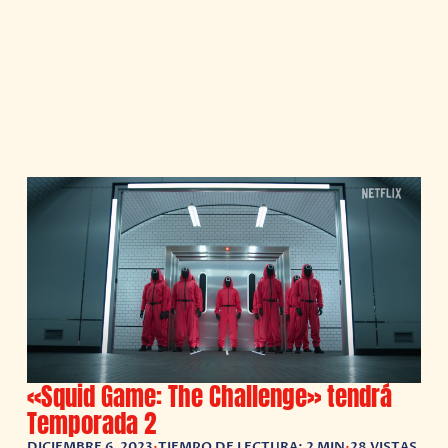
«Squid Game: The Challenge» tendrá
Temporada 2
DICIEMBRE 6, 2023
•
TIEMPO DE LECTURA: 2 MIN
•
28 VISTAS