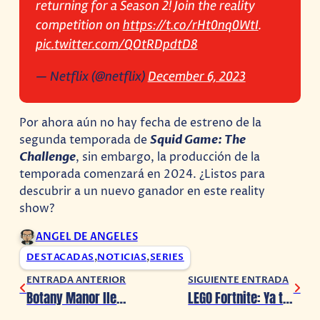
returning for a Season 2! Join the reality
competition on
https://t.co/rHt0nq0WtI
.
pic.twitter.com/QOtRDpdtD8
— Netflix (@netflix)
December 6, 2023
Por ahora aún no hay fecha de estreno de la
segunda temporada de
Squid Game: The
Challenge
, sin embargo, la producción de la
temporada comenzará en 2024. ¿Listos para
descubrir a un nuevo ganador en este reality
show?
ANGEL DE ANGELES
DESTACADAS
,
NOTICIAS
,
SERIES
ENTRADA ANTERIOR
SIGUIENTE ENTRADA
Botany Manor llegará a consolas en 2024
LEGO Fortnite: Ya tenemos el avance del nuevo modo de crafteo