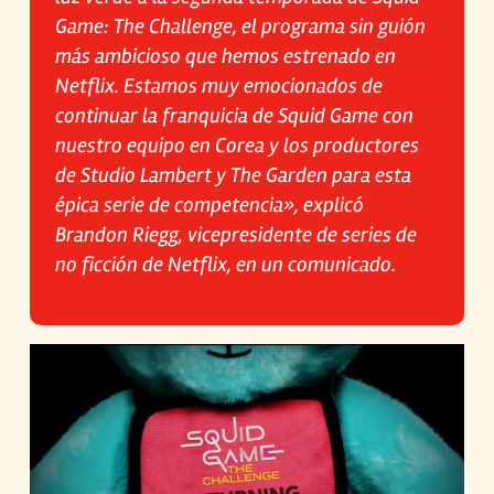
Game: The Challenge, el programa sin guión
más ambicioso que hemos estrenado en
Netflix. Estamos muy emocionados de
continuar la franquicia de Squid Game con
nuestro equipo en Corea y los productores
de Studio Lambert y The Garden para esta
épica serie de competencia», explicó
Brandon Riegg, vicepresidente de series de
no ficción de Netflix, en un comunicado.