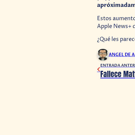
apróximada
Estos aumentos
Apple News+ d
¿Qué les parec
ANGEL DE 
ENTRADA ANTER