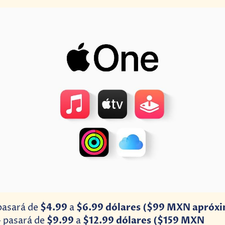
$4.99
$6.99 dólares
($99 MXN apróx
pasará de
a
$9.99
$12.99 dólares ($159 MXN
 pasará de
a