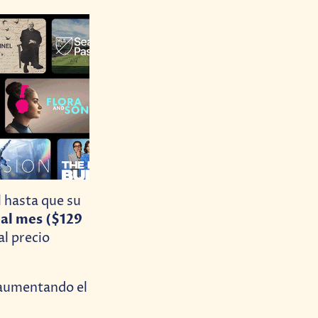
l hasta que su
 al mes
($129
al precio
 aumentando el