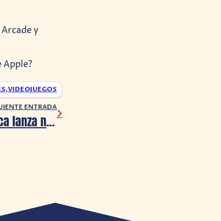
 Arcade y
e Apple?
ES
,
VIDEOJUEGOS
UIENTE ENTRADA
Persona 5 Tactica lanza nuevo avance