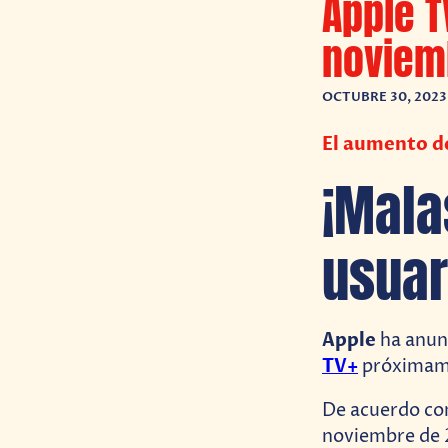
Apple T
noviem
OCTUBRE 30, 2023
El aumento de
¡Mala
usuar
Apple
ha anunc
TV+
próximam
De acuerdo c
noviembre de 2