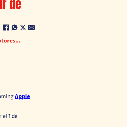
ir de
iptores…
Apple
eaming
 el 1 de