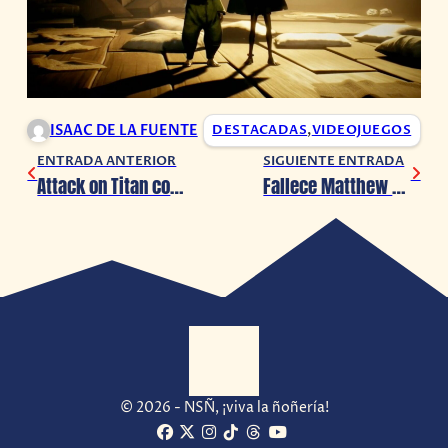
ISAAC DE LA FUENTE
DESTACADAS
,
VIDEOJUEGOS
ENTRADA ANTERIOR
SIGUIENTE ENTRADA
Attack on Titan confirma la fecha de su episodio final final final
Fallece Matthew Perry, estrella de FRIENDS
© 2026 - NSÑ, ¡viva la ñoñería!