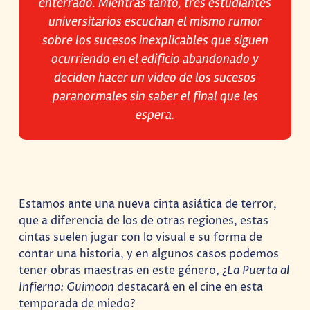
enterrado. Mientras tanto, tres estudiantes
universitarios escuchan el mismo rumor
sobre los sucesos inexplicables que siguen
ocurriendo en el edificio abandonado y
deciden hacer un video de los sucesos
paranormales sin saber el final que les
espera.
Estamos ante una nueva cinta asiática de terror,
que a diferencia de los de otras regiones, estas
cintas suelen jugar con lo visual e su forma de
contar una historia, y en algunos casos podemos
tener obras maestras en este género, ¿
La Puerta al
Infierno: Guimoon
destacará en el cine en esta
temporada de miedo?