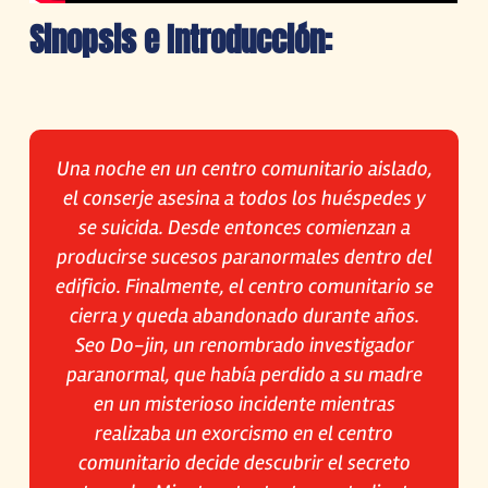
Sinopsis e Introducción:
Una noche en un centro comunitario aislado,
el conserje asesina a todos los huéspedes y
se suicida. Desde entonces comienzan a
producirse sucesos paranormales dentro del
edificio. Finalmente, el centro comunitario se
cierra y queda abandonado durante años.
Seo Do-jin, un renombrado investigador
paranormal, que había perdido a su madre
en un misterioso incidente mientras
realizaba un exorcismo en el centro
comunitario decide descubrir el secreto