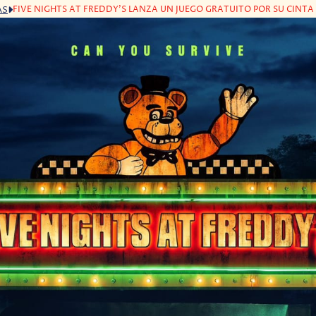
FIVE NIGHTS AT FREDDY'S LANZA UN JUEGO GRATUITO POR SU CINTA
AS