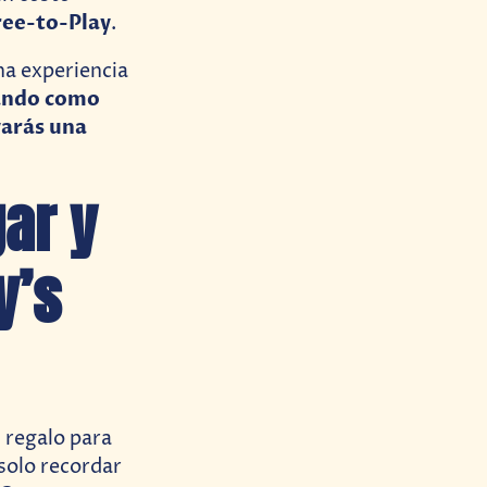
ree-to-Play
.
na experiencia
ando como
evarás una
ar y
y’s
 regalo para
 solo recordar