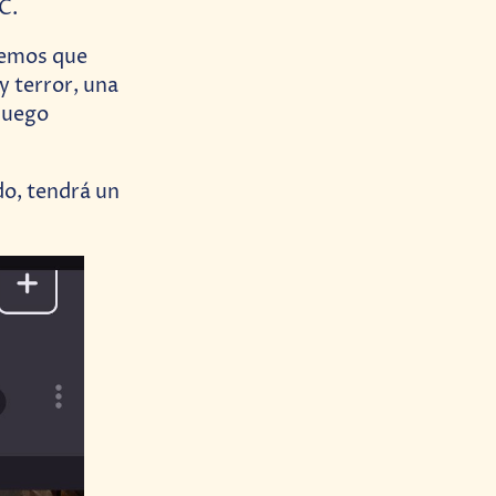
C.
dremos que
y terror, una
juego
o, tendrá un