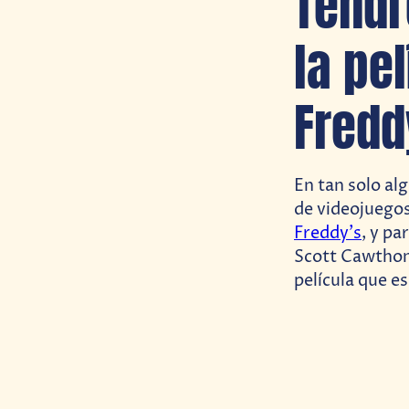
Tendr
la pel
Fredd
En tan solo al
de videojuegos 
Freddy’s
, y pa
Scott Cawthon,
película que e