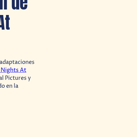
n de
At
s adaptaciones
 Nights At
al Pictures y
o en la