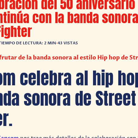
bración del 50 aniversario 
tinúa con la banda sonora
Fighter
TIEMPO DE LECTURA: 2 MIN
•
43 VISTAS
frutar de la banda sonora al estilo Hip hop de St
m celebra al hip ho
nda sonora de Street
r.