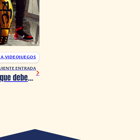
CA
,
VIDEOJUEGOS
UIENTE ENTRADA
¡Esto es todo lo que debes saber de la beta de Call of Duty Modern Warfare 3!