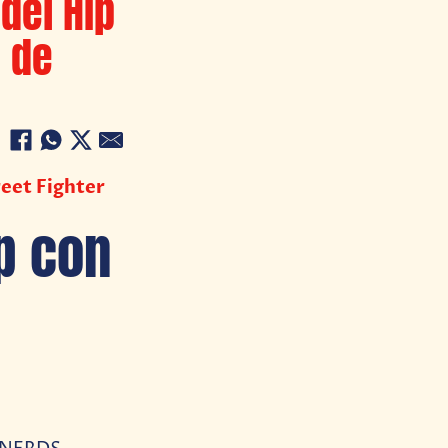
del Hip
 de
reet Fighter
p con