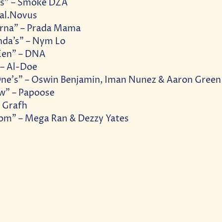
ss” – Smoke DZA
al.Novus
urna” – Prada Mama
da’s” – Nym Lo
Ken” – DNA
 – Al-Doe
e’s” – Oswin Benjamin, Iman Nunez & Aaron Green
w” – Papoose
 Grafh
om” – Mega Ran & Dezzy Yates