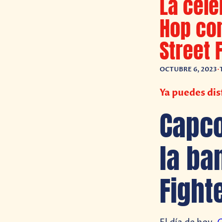
La cele
Hop con
Street 
OCTUBRE 6, 2023
•
Ya puedes dis
Capco
la ba
Fighte