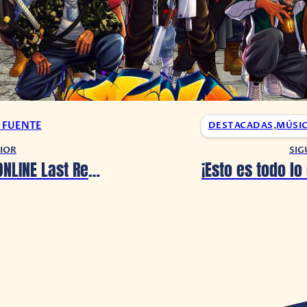
A FUENTE
DESTACADAS
,
MÚSI
IOR
SIG
SWORD ART ONLINE Last Recollection presenta tráiler de lanzamiento