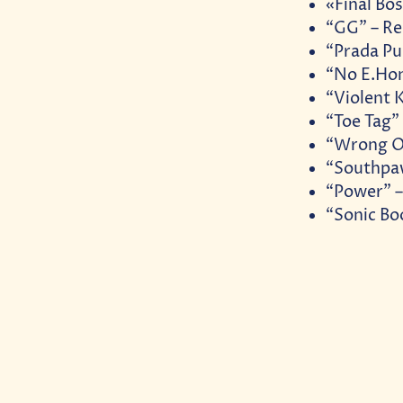
«Final Bo
“GG” – Re
“Prada P
“No E.Hon
“Violent 
“Toe Tag”
“Wrong On
“Southpa
“Power” –
“Sonic Bo