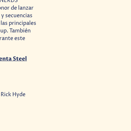
n NERDS
onor de lanzar
 y secuencias
 las principales
oup. También
urante este
enta Steel
 Rick Hyde