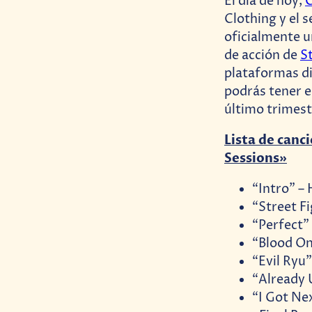
El día de hoy,
Clothing y el 
oficialmente u
de acción de
S
plataformas d
podrás tener e
último trimest
Lista de canc
Sessions»
“Intro” 
“Street F
“Perfect”
“Blood On
“Evil Ryu”
“Already 
“I Got Ne