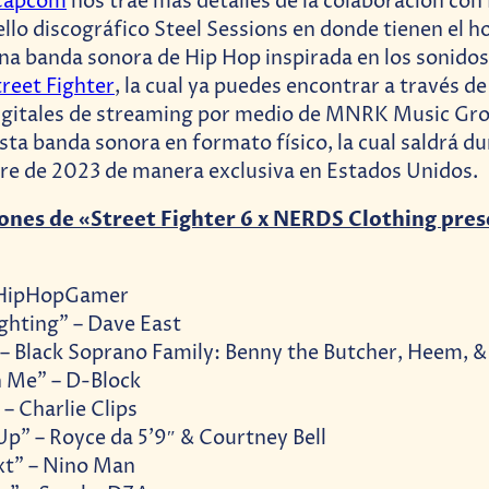
Capcom
nos trae más detalles de la colaboración co
sello discográfico Steel Sessions en donde tienen el h
na banda sonora de Hip Hop inspirada en los sonidos
treet Fighter
, la cual ya puedes encontrar a través de
igitales de streaming por medio de MNRK Music Gr
sta banda sonora en formato físico, la cual saldrá d
re de 2023 de manera exclusiva en Estados Unidos.
iones de «Street Fighter 6 x NERDS Clothing pres
– HipHopGamer
ighting” – Dave East
 – Black Soprano Family: Benny the Butcher, Heem, &
 Me” – D-Block
 – Charlie Clips
Up” – Royce da 5’9″ & Courtney Bell
xt” – Nino Man