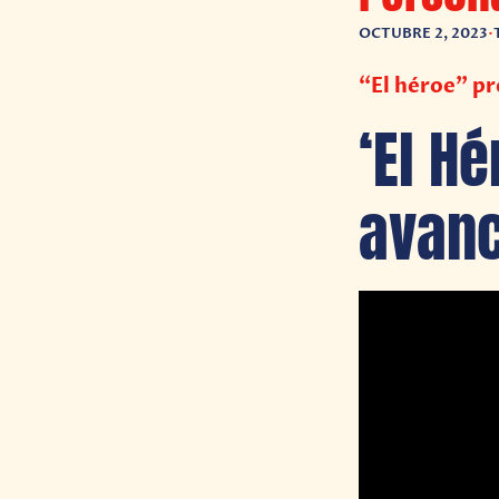
OCTUBRE 2, 2023
•
“El héroe” pr
‘El H
avanc