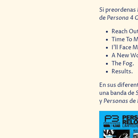
Si preordenas
Persona 4 
de
Reach Out
Time To M
I’ll Face 
A New Wor
The Fog.
Results.
En sus diferent
una banda de
Personas
y
de