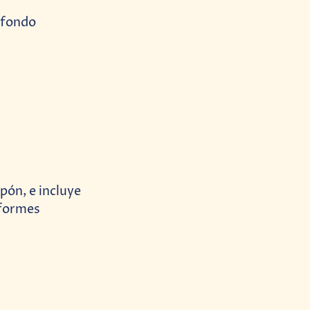
 fondo
apón, e incluye
iformes