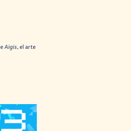
Aigis
de
, el arte