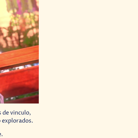
s de vinculo,
o explorados.
e.