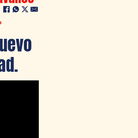
P
nuevo
ad.