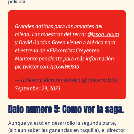
película.
Grandes noticias para los amantes del
miedo: Los maestros del terror
@jason_blum
y David Gordon Green vienen a México para
el estreno de
#ElExorcistaCreyentes
.
Mantente pendiente para más información.
pic.twitter.com/JcGwlW98Ib
— Universal Pictures México (@UniversalMX)
September 29, 2023
Dato numero 5: Como ver la saga.
Aunque ya está en desarrollo la segunda parte,
(sin aun saber las ganancias en taquilla), el director