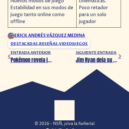
Nuevos modos de juego
cinemáticas.
Estabilidad en sus modos de
Poco retador
juego tanto online como
para un solo
offline
jugador
ERICK ANDRÉS VÁZQUEZ MEDINA
DESTACADAS
,
RESEÑAS
,
VIDEOJUEGOS
ENTRADA ANTERIOR
SIGUIENTE ENTRADA
Pokémon revela los primeros detalles de su colaboración con Van Gogh
Jim Ryan deja su puesto en PlayStation, una nueva era se avecina a Sony
© 2026 - NSÑ, ¡viva la ñoñería!