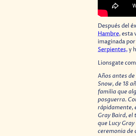
Después del éxi
Hambre
, esta
imaginada por
Serpientes,
y h
Lionsgate comp
ños antes de 
A
Snow, de 18 añ
familia que al
posguerra. Co
rápidamente, 
Gray Baird, el
que Lucy Gray
ceremonia de c