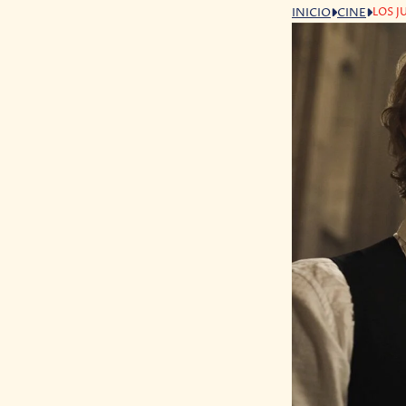
LOS J
INICIO
CINE