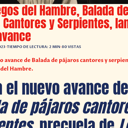
egos del Hambre, Balada d
 Cantores y Serpientes, la
avance
023
•
TIEMPO DE LECTURA: 2 MIN
•
80 VISTAS
o avance de Balada de pájaros cantores y serpie
 del Hambre.
 el nuevo avance d
a de pájaros cantor
entes
, precuela de
L