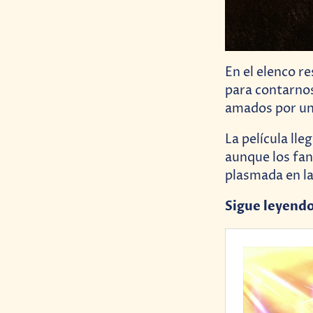
En el elenco r
para contarnos
amados por uno
La película lle
aunque los fan
plasmada en la
Sigue leyend