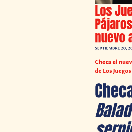
Los Ju
Pájaros
nuevo 
SEPTIEMBRE 20, 2
Checa el nuev
de Los Juegos
Checa
Balad
serpi