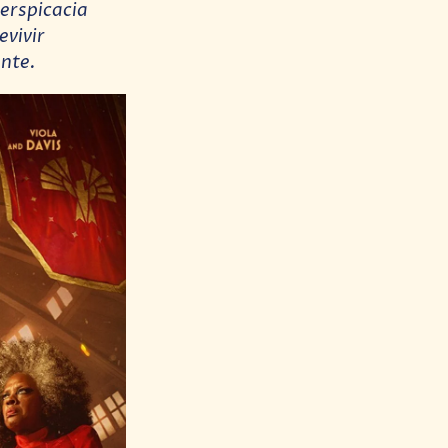
perspicacia
evivir
ente.