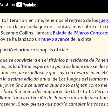
to literario y en cine, tenemos el regreso de los
Jueg
 vez con la precuela que nos contará más sobre esta t
 Suzanne Collins, llamada
Balada de Pájaros Cantore
oy se ha lanzado un
nuevo avance
de la cinta.
artió el primero sinopsis oficial:
que se convirtiera en el tiránico presidente de Pane
os, es la última esperanza para su linaje que se des
guna vez fue orgullosa y que cayó en desgracia en el C
n la décima edición anual de Los Juegos del Hambre
el joven Snow se alarma cuando lo asignan como me
 tributo femenino del empobrecido Distrito 12. Pero,
 llame toda la atención de Panem cantando desafian
osecha, Snow piensa que podría cambiar las cosas a