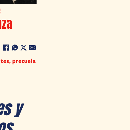
e
nza
ntes, precuela
e
es y
os