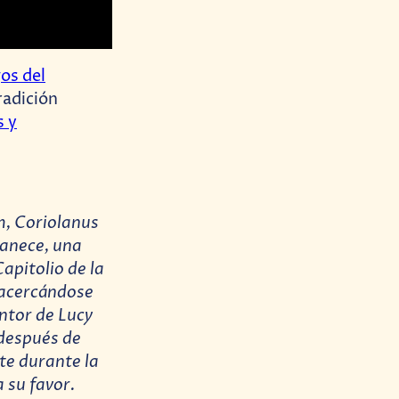
os del
radición
s y
m, Coriolanus
vanece, una
apitolio de la
 acercándose
ntor de Lucy
 después de
te durante la
 su favor.