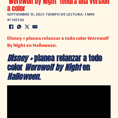
‘Werewolf by Night’ tendrá una versión
a color
SEPTIEMBRE 15, 2023
•
TIEMPO DE LECTURA: 1 MIN
•
97 VISTAS
Disney + planea relanzar a todo color Werewolf
By Night en Halloween.
Disney +
planea relanzar a todo
color
Werewolf by Night
en
Halloween
.