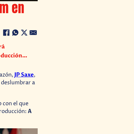
um en
rá
roducción…
JP Saxe
razón,
,
e deslumbrar a
p con el que
A
producción: