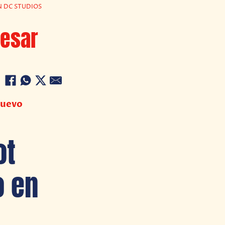
N DC STUDIOS
resar
nuevo
ot
o en