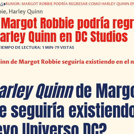
RUMOR: MARGOT ROBBIE PODRÍA REGRESAR COMO HARLEY QUINN E
AS
 Margot Robbie podría reg
rley Quinn en DC Studios
TIEMPO DE LECTURA: 1 MIN
•
79 VISTAS
inn de Margot Robbie seguiría existiendo en el 
arley Quinn
de Marg
e seguiría existiend
evo Universo DC?