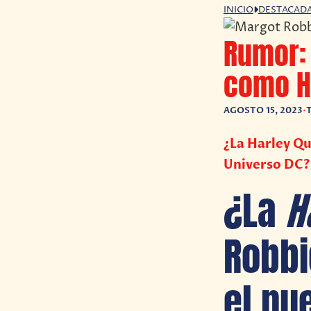
INICIO
DESTACAD
Rumor:
como Ha
AGOSTO 15, 2023
•
¿La Harley Qu
Universo DC?
¿La
H
Robbi
el nu