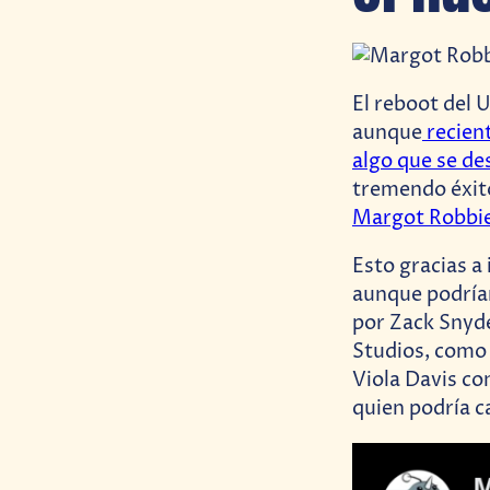
El reboot del 
aunque
recien
algo que se d
tremendo éxit
Margot Robbi
Esto gracias a
aunque podríam
por Zack Snyder
Studios, com
Viola Davis c
quien podría c