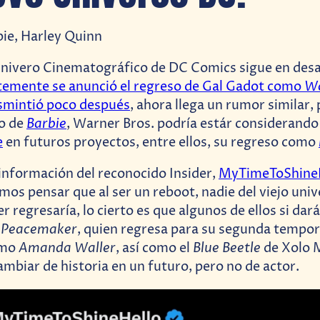
Univero Cinematográfico de DC Comics sigue en desar
W
temente se anunció el regreso de Gal Gadot como
esmintió poco después
, ahora llega un rumor similar, 
Barbie
o de
, Warner Bros. podría estár considerand
e
en futuros proyectos, entre ellos, su regreso como
 información del reconocido Insider,
MyTimeToShine
os pensar que al ser un reboot, nadie del viejo uni
 regresaría, lo cierto es que algunos de ellos si dará
Peacemaker
o
, quien regresa para su segunda tempor
Amanda Waller
Blue Beetle
omo
, así como el
de Xolo 
ambiar de historia en un futuro, pero no de actor.