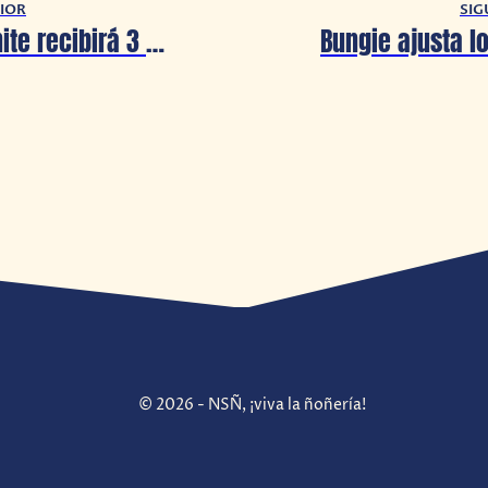
IOR
SIG
Pokémon Unite recibirá 3 nuevos personajes jugables
© 2026 - NSÑ, ¡viva la ñoñería!