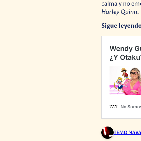
calma y no em
Harley Quinn
.
Sigue leyend
TEMO NAV