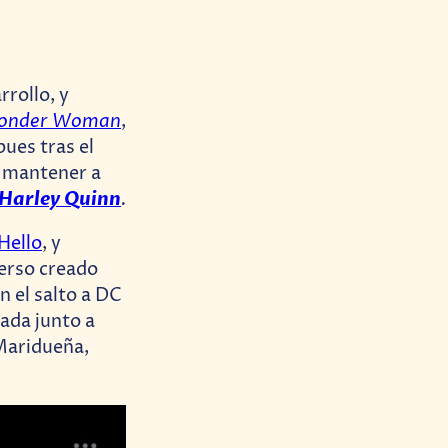
rollo, y
onder Woman
,
pues tras el
o mantener a
Harley Quinn
.
Hello
, y
verso creado
n el salto a DC
ada junto a
Maridueña,