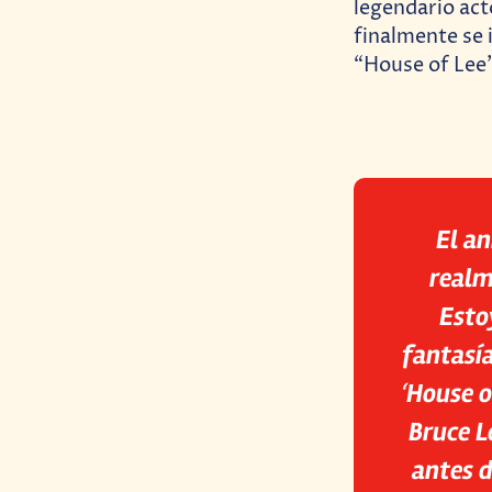
legendario act
finalmente se 
“House of Lee”
El an
realm
Esto
fantasía
‘
House o
Bruce L
antes d