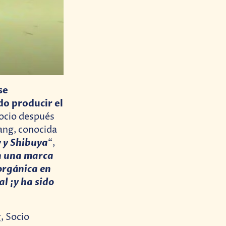
se
do producir el
socio después
ang, conocida
y y Shibuya
“,
on una marca
orgánica en
l ¡y ha sido
, Socio