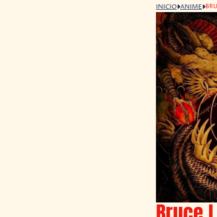
BRU
INICIO
ANIME
Bruce L