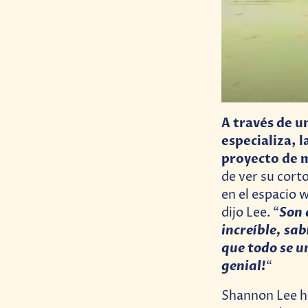
A través de u
especializa, 
proyecto de 
de ver su cort
en el espacio
Son 
dijo Lee. “
increíble, sa
que todo se u
genial!
“
Shannon Lee ha