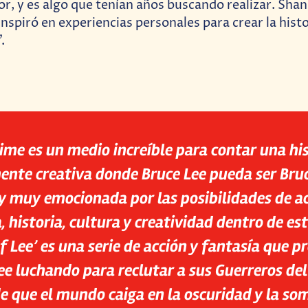
or, y es algo que tenían años buscando realizar. Sha
inspiró en experiencias personales para crear la hist
.
ime es un medio increíble para contar una hi
ente creativa donde Bruce Lee pueda ser Bru
y muy emocionada por las posibilidades de ac
, historia, cultura y creatividad dentro de es
f Lee’ es una serie de acción y fantasía que p
ee luchando para reclutar a sus Guerreros de
e que el mundo caiga en la oscuridad y la so