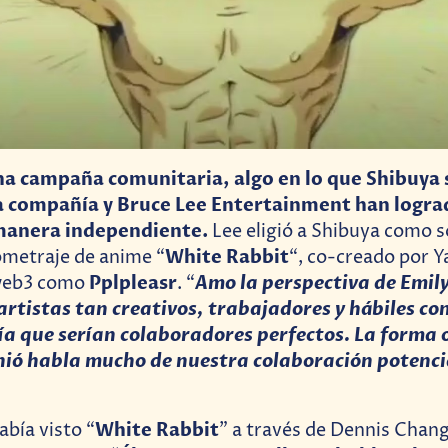
na campaña comunitaria, algo en lo que Shibuya 
la compañía y Bruce Lee Entertainment han logra
manera independiente.
Lee eligió a Shibuya como 
White Rabbit
ometraje de anime “
“, co-creado por Y
Pplpleasr
Amo la perspectiva de Emil
 web3 como
. “
artistas tan creativos, trabajadores y hábiles c
bía que serían colaboradores perfectos. La forma 
nió habla mucho de nuestra colaboración potencia
White Rabbit
bía visto “
” a través de Dennis Chang