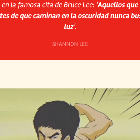
a en la famosa cita de Bruce Lee: ‘
Aquellos que
tes de que caminan en la oscuridad nunca bu
luz
‘.
SHANNON LEE