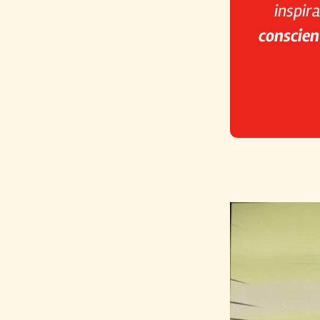
inspir
conscien