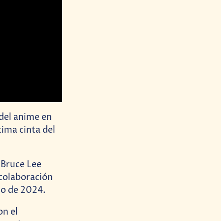
del anime en
tima cinta del
 Bruce Lee
 colaboración
no de 2024.
on el