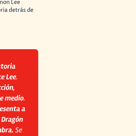
nnon Lee
oria detrás de
storia
ce Lee
.
ción,
te medio
.
resenta a
l Dragón
mbra.
Se