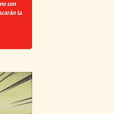
 no son
scarán la