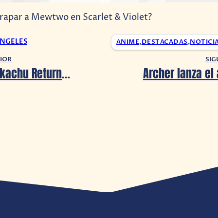
trapar a Mewtwo en Scarlet & Violet?
ANGELES
ANIME
,
DESTACADAS
,
NOTICI
IOR
SIG
Detective Pikachu Returns ya tiene fecha de estreno