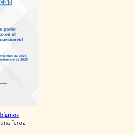
abíamos
 una feroz