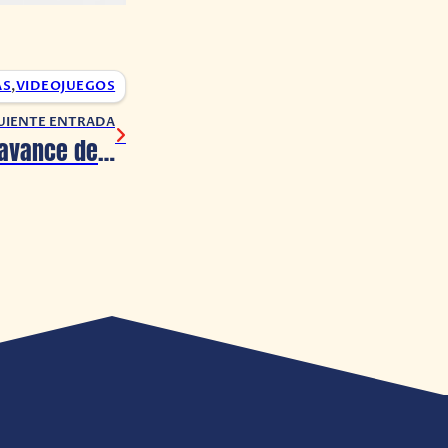
AS
,
VIDEOJUEGOS
UIENTE ENTRADA
Archer lanza el avance de su temporada final