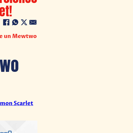
et!
 de un Mewtwo
two
mon Scarlet