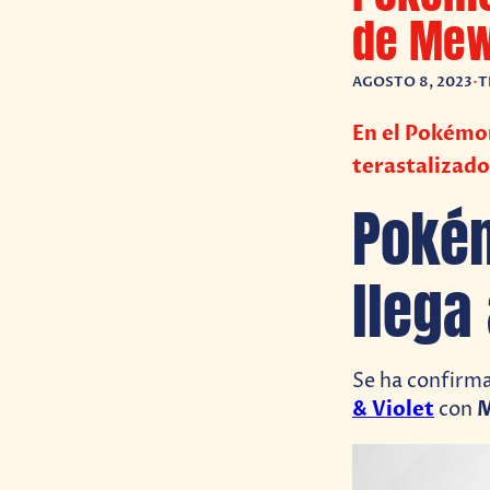
de Mewt
AGOSTO 8, 2023
•
T
En el Pokémo
terastalizado
Poké
llega 
Se ha confirma
& Violet
con