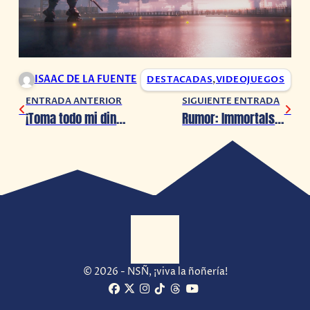
ISAAC DE LA FUENTE
DESTACADAS
,
VIDEOJUEGOS
ENTRADA ANTERIOR
SIGUIENTE ENTRADA
¡Toma todo mi dinero, Futurama y Fortnite anuncian crossover!
Rumor: Immortals Fenyx Rising 2 ha sido cancelado
© 2026 - NSÑ, ¡viva la ñoñería!