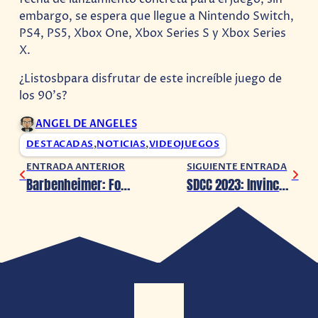
embargo, se espera que llegue a Nintendo Switch,
PS4, PS5, Xbox One, Xbox Series S y Xbox Series
X.
¿Listosbpara disfrutar de este increíble juego de
los 90’s?
ANGEL DE ANGELES
DESTACADAS
,
NOTICIAS
,
VIDEOJUEGOS
ENTRADA ANTERIOR
SIGUIENTE ENTRADA
Barbenheimer: Fortnite recibe un mapa del fenómeno cinematográfico
SDCC 2023: Invincible 2 presenta nuevo tráiler y fecha de estreno