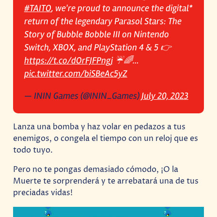
#TAITO
, we're proud to announce the digital*
return of the legendary Parasol Stars: The
Story of Bubble Bobble III on Nintendo
Switch, XBOX, and PlayStation 4 & 5 👉
https://t.co/dOrFJFPngj
☔🌈…
pic.twitter.com/biSBeAc5yZ
— ININ Games (@ININ_Games)
July 20, 2023
Lanza una bomba y haz volar en pedazos a tus
enemigos, o congela el tiempo con un reloj que es
todo tuyo.
Pero no te pongas demasiado cómodo, ¡O la
Muerte te sorprenderá y te arrebatará una de tus
preciadas vidas!