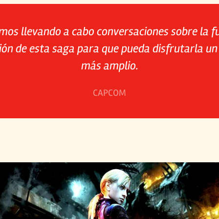
mos llevando a cabo conversaciones sobre la f
ón de esta saga para que pueda disfrutarla un
más amplio.
CAPCOM