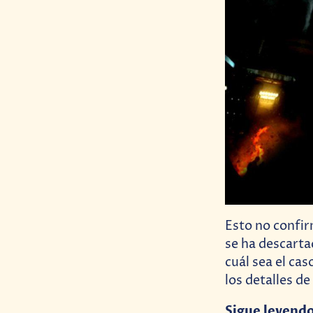
Esto no confir
se ha descarta
cuál sea el ca
los detalles d
Sigue leyend