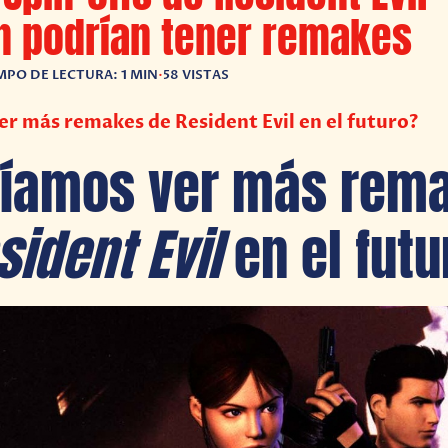
n podrían tener remakes
MPO DE LECTURA: 1 MIN
•
58 VISTAS
r más remakes de Resident Evil en el futuro?
ríamos ver más rem
sident Evil
en el fut