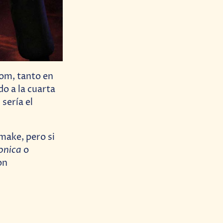
om, tanto en
do a la cuarta
sería el
make, pero si
onica
o
on