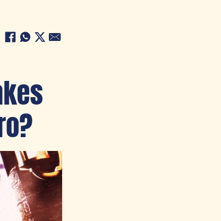
akes
uro?