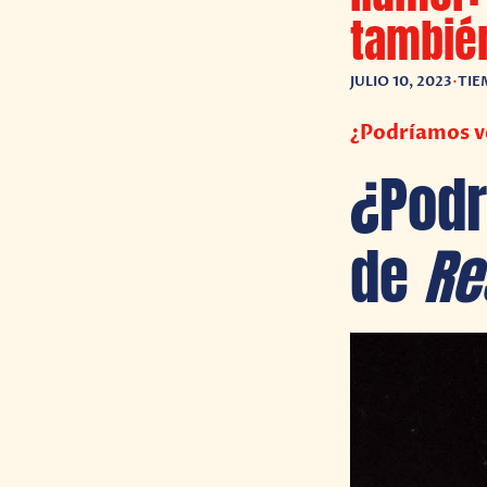
tambié
JULIO 10, 2023
•
TIE
¿Podríamos ve
¿Pod
de
Re