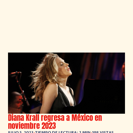
Diana Krall regresa a México en
noviembre 2023
JULIO 5, 2023
•
TIEMPO DE LECTURA: 2 MIN
•
198 VISTAS