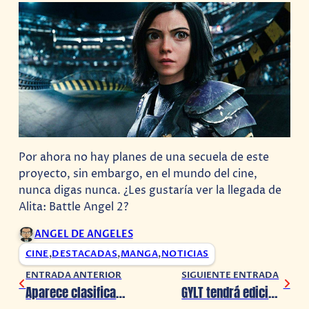
Por ahora no hay planes de una secuela de este
proyecto, sin embargo, en el mundo del cine,
nunca digas nunca. ¿Les gustaría ver la llegada de
Alita: Battle Angel 2?
ANGEL DE ANGELES
CINE
,
DESTACADAS
,
MANGA
,
NOTICIAS
ENTRADA ANTERIOR
SIGUIENTE ENTRADA
Aparece clasificado Red Dead Redemption
GYLT tendrá edición en formato físico y también una de colección