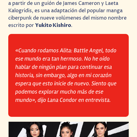
a partir de un guión de James Cameron y Laeta
Kalogridis, es una adaptación del popular manga
ciberpunk de nueve volúmenes del mismo nombre
escrito por
Yukito Kishiro
.
«Cuando rodamos Alita: Battle Angel, todo
ese mundo era tan hermoso. No he oído
hablar de ningún plan para continuar esa
historia, sin embargo, algo en mi corazón
espera que esto inicie de nuevo. Siento que
podemos explorar mucho más de ese
mundo», dijo Lana Condor en entrevista.