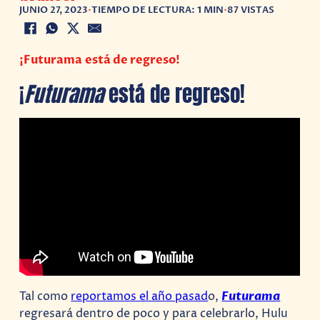
JUNIO 27, 2023
•
TIEMPO DE LECTURA: 1 MIN
•
87 VISTAS
¡Futurama está de regreso!
¡
Futurama
está de regreso!
Tal como
reportamos el año pasad
o,
Futurama
regresará dentro de poco y para celebrarlo, Hulu