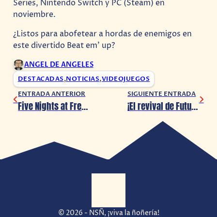
Series, Nintendo Switch y PC (Steam) en
noviembre.
¿Listos para abofetear a hordas de enemigos en
este divertido Beat em’ up?
ANGEL DE ANGELES
DESTACADAS
,
NOTICIAS
,
VIDEOJUEGOS
ENTRADA ANTERIOR
SIGUIENTE ENTRADA
Five Nights at Freddy’s lanza terrorífico avance
¡El revival de Futurama lanza nuevo avance!
© 2026 - NSÑ, ¡viva la ñoñería!