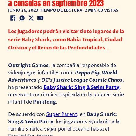
a consolas en septiembre 2023
JUNIO 26, 2023
•
TIEMPO DE LECTURA: 2 MIN
•
83 VISTAS
Los jugadores podrán visitar siete lugares de la
serie Baby Shark, como Bahía Tropical, Ciudad
Océano y el Reino de las Profundidades…
Outright Games
, la compañía responsable de
videojuegos infantiles como
Peppa Pig: World
Adventures
y
DC’s Justice League Cosmic Chaos
,
ha presentado
Baby Shark: Sing & Swim Party
,
una aventura rítmica inspirada en la popular serie
infantil de
Pinkfong
.
De acuerdo con
Super Parent
, en
Baby Shark:
Sing & Swim Party
, los jugadores ayudarán a la
familia Shark a viajar por el océano hasta el