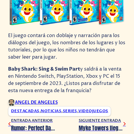
El juego contará con doblaje y narración para los
diálogos del juego, los nombres de los lugares y los
tutoriales, por lo que los niños no tendrán que
saber leer para jugar.
Baby Shark: Sing & Swim Part
y saldrá a la venta
en Nintendo Switch, PlayStation, Xbox y PC el 15
de septiembre de 2023. ¿Listos para disfrutar de
esta nueva entrega de la franquicia?
ANGEL DE ANGELES
DESTACADAS
,
NOTICIAS
,
SERIES
,
VIDEOJUEGOS
ENTRADA ANTERIOR
SIGUIENTE ENTRADA
Rumor: Perfect Dark retrasaría su fecha de lanzamiento
Myke Towers llegará a México en septiembre 2023