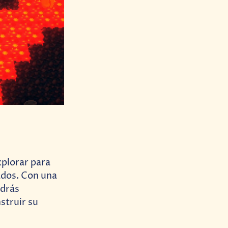
plorar para
iados. Con una
odrás
struir su