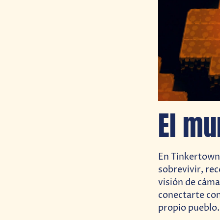
El mu
En Tinkertown
sobrevivir, re
visión de cáma
conectarte con
propio pueblo.