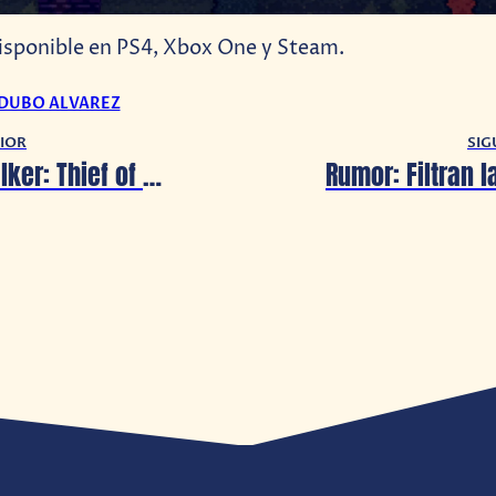
isponible en PS4, Xbox One y Steam.
 DUBO ALVAREZ
IOR
SIG
The Bookwalker: Thief of Tales es estrenado oficialmente