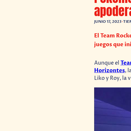
apoder
JUNIO 17, 2023
•
TIE
El Team Rocke
juegos que in
Tea
Aunque el
Horizontes
, 
Liko y Roy, la 