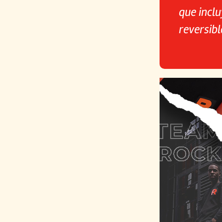
que incl
reversibl