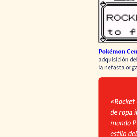
Pokémon Cen
adquisición de
la nefasta org
«Rocket 
de ropa i
mundo Pok
estilo de