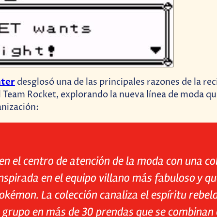
ter
desglosó una de las principales razones de la rec
l Team Rocket, explorando la nueva línea de moda qu
anización:
en el centro de atención de la moda con una co
nspirada en el equipo villano más fabuloso y qu
émon. La colección canaliza el espíritu rebeld
l grupo en más de 30 prendas que se combinan e