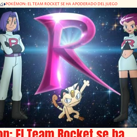
POKÉMON: EL TEAM ROCKET SE HA APODERADO DEL JUEGO
AS
n: El Team Rocket se ha