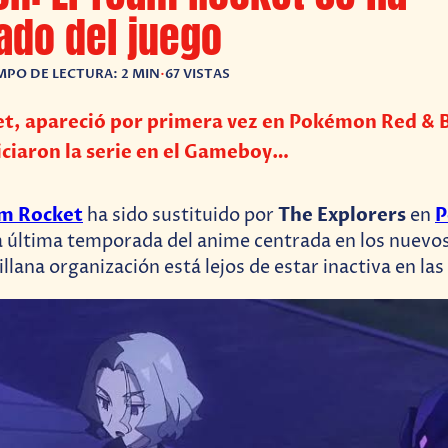
ado del juego
MPO DE LECTURA: 2 MIN
•
67 VISTAS
t, apareció por primera vez en Pokémon Red & B
iciaron la serie en el Gameboy…
m Rocket
The Explorers
P
ha sido sustituido por
en
la última temporada del anime centrada en los nuev
villana organización está lejos de estar inactiva en las