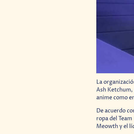
La organizació
Ash Ketchum, s
anime como en
De acuerdo c
ropa del Team 
Meowth y el lí