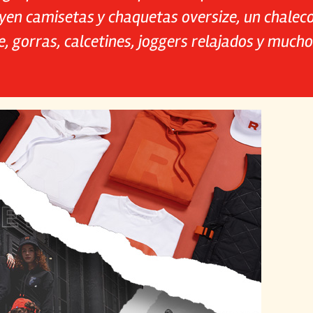
uyen camisetas y chaquetas oversize, un chalec
e, gorras, calcetines, joggers relajados y muc