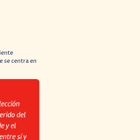
iente
e se centra en
lección
erido del
e y el
ntre sí y