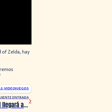
 of Zelda, hay
dremos
?
AS
,
VIDEOJUEGOS
UIENTE ENTRADA
Honkai: Star Rail llegará a PlayStation 5 a fin de año