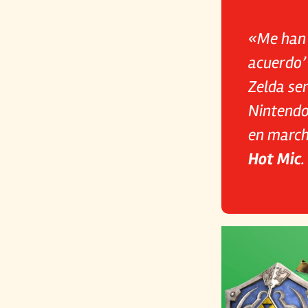
«Me han 
acuerdo’
Zelda ser
Nintendo
en marcha
Hot Mic
.