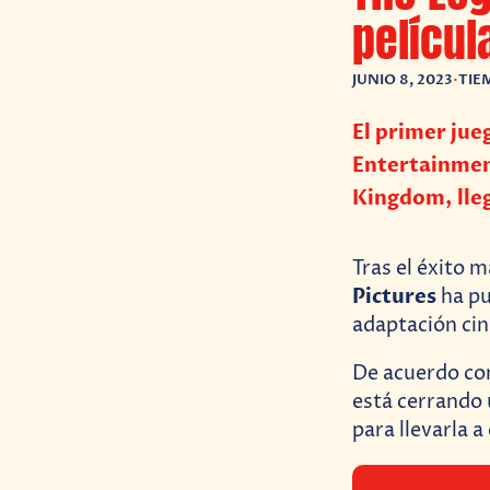
películ
JUNIO 8, 2023
•
TIE
El primer jue
Entertainment
Kingdom, lle
Tras el éxito 
Pictures
ha pu
adaptación ci
De acuerdo c
está cerrando 
para llevarla a