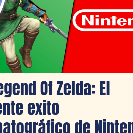
egend Of Zelda: El
ente exito
atográfico de Ninte