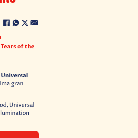
o
 Tears of the
Universal
e
ima gran
od, Universal
llumination