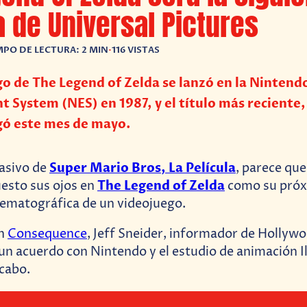
a de Universal Pictures
MPO DE LECTURA: 2 MIN
•
116 VISTAS
go de The Legend of Zelda se lanzó en la Nintend
 System (NES) en 1987, y el título más reciente,
gó este mes de mayo.
Super Mario Bros, La Película
masivo de
, parece qu
The Legend of Zelda
esto sus ojos en
como su próx
nematográfica de un videojuego.
on
Consequence
, Jeff Sneider, informador de Hollywo
un acuerdo con Nintendo y el estudio de animación I
 cabo.