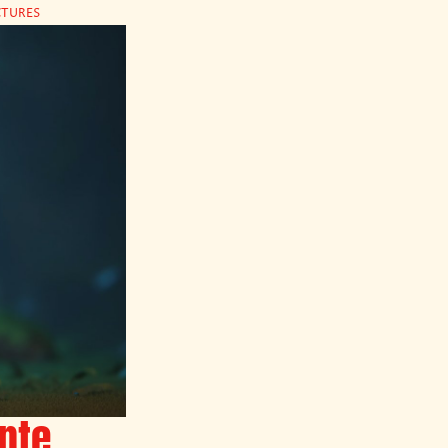
CTURES
ente