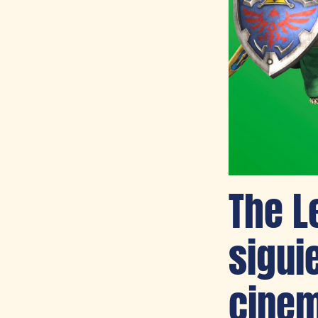
The L
sigui
cinem