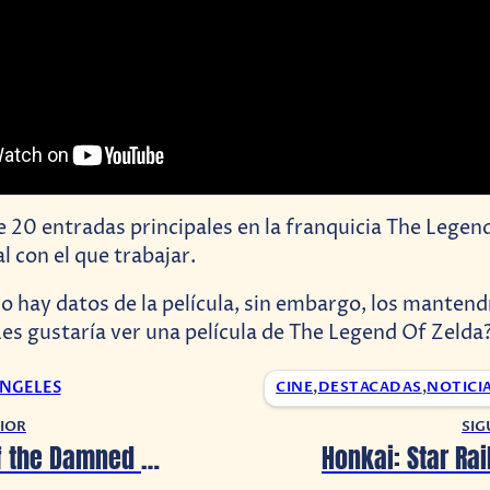
e 20 entradas principales en la franquicia The Legend
 con el que trabajar.
 hay datos de la película, sin embargo, los manten
es gustaría ver una película de The Legend Of Zelda
ANGELES
CINE
,
DESTACADAS
,
NOTICI
IOR
SIG
¡Shadows of the Damned Remaster llegará próximamente!