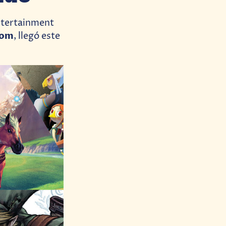
ntertainment
dom
, llegó este