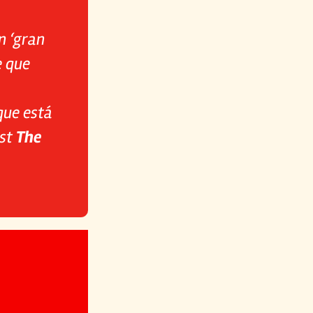
n ‘gran
e que
que está
ast
The