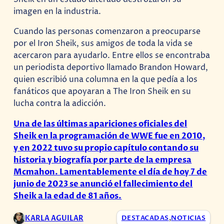
imagen en la industria.
Cuando las personas comenzaron a preocuparse
por el Iron Sheik, sus amigos de toda la vida se
acercaron para ayudarlo. Entre ellos se encontraba
un periodista deportivo llamado Brandon Howard,
quien escribió una columna en la que pedía a los
fanáticos que apoyaran a The Iron Sheik en su
lucha contra la adicción.
Una de las últimas apariciones oficiales del
Sheik en la programación de WWE fue en 2010,
y en 2022 tuvo su propio capítulo contando su
historia y biografía por parte de la empresa
Mcmahon. Lamentablemente el día de hoy 7 de
junio de 2023 se anunció el fallecimiento del
Sheik a la edad de 81 años.
KARLA AGUILAR
DESTACADAS
,
NOTICIAS