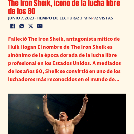
The Iron Sheik, ícono de la lucha libre
de los 80
JUNIO 7, 2023
•
TIEMPO DE LECTURA: 3 MIN
•
92 VISTAS
Falleció The Iron Sheik, antagonista mítico de
Hulk Hogan El nombre de The Iron Sheik es
sinónimo de la época dorada de la lucha libre
profesional en los Estados Unidos. A mediados
de los años 80, Sheik se convirtió en uno de los
luchadores más reconocidos en el mundo de…