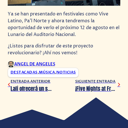
Ya se han presentado en festivales como Vive
Latino, Pa’l Norte y ahora tendremos la
oportunidad de verlo el próximo 12 de agosto en el
Lunario del Auditorio Nacional.
¿Listos para disfrutar de este proyecto
revolucionario? ¡Ahí nos vemos!
ANGEL DE ANGELES
DESTACADAS
,
MÚSICA
,
NOTICIAS
ENTRADA ANTERIOR
SIGUIENTE ENTRADA
Lali ofrecerá un show lleno de flow en la CDMX en Septiembre 2023
¡Five Nights at Freddy’s presenta su primer avance!