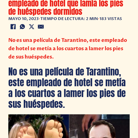
empleado de hotel que lamía los pies
de huéspedes dormidos
MAYO 10, 2023
•
TIEMPO DE LECTURA: 2 MIN
•
183 VISTAS
No es una película de Tarantino, este empleado
de hotel se metía a los cuartos a lamer los pies
de sus huéspedes.
No es una película de Tarantino,
este empleado de hotel se metía
a los cuartos a lamer los pies de
sus huéspedes.