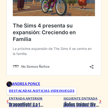
ANDREA PONCE
DESTACADAS
,
NOTICIAS
,
VIDEOJUEGOS
ENTRADA ANTERIOR
SIGUIENTE ENTRADA
Dragonflight ¡La temporada 2 ya está disponible!
¡Ñoños Unidos! Diversos fandoms se unen para apoyar a Annie Rojas