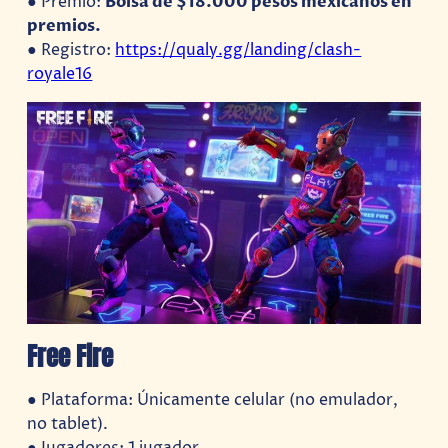
● Premio:
Bolsa de $18.000 pesos mexicanos en
premios.
● Registro:
https://qualy.gg/landing/clash-
royale16
Free Fire
● Plataforma: Únicamente celular (no emulador,
no tablet).