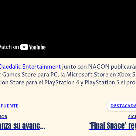
Daedalic Entertainment
junto con NACON publicarán
c Games Store para PC, la Microsoft Store en Xbox S
ion Store para el PlayStation 4 y PlayStation 5 el pr
A FUENTE
DESTACAD
IOR
SIG
¡The Flash lanza su avance final!