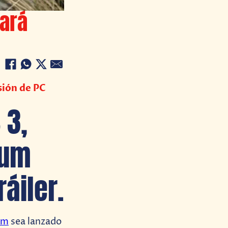
tará
sión de PC
 3,
lum
áiler.
um
sea lanzado