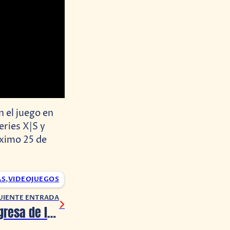
 el juego en
eries X|S y
óximo 25 de
AS
,
VIDEOJUEGOS
UIENTE ENTRADA
‘Final Space’ regresa de la tumba como una novela gráfica