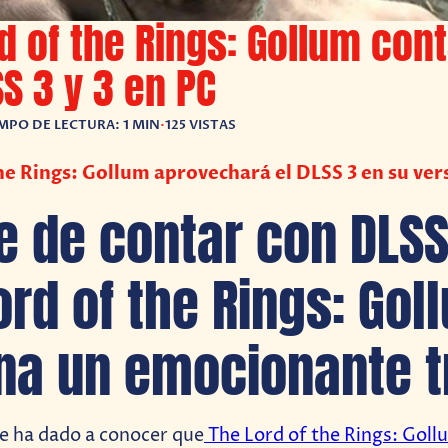
d of the Rings: Gollum con
S 3 y 3 en PC
MPO DE LECTURA: 1 MIN
•
125 VISTAS
he Rings: Gollum aprovechará el DLSS 3 en su ver
e de contar con DLSS
ord of the Rings: Gol
na un emocionante tr
 se ha dado a conocer que
The Lord of the Rings: Goll