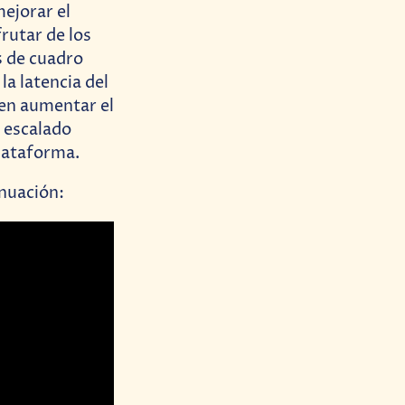
mejorar el
rutar de los
s de cuadro
a latencia del
en aumentar el
 escalado
plataforma.
nuación: