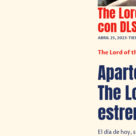
The Lor
con DLS
ABRIL 25, 2023
•
TIE
The Lord of t
Apart
The L
estre
El día de hoy,