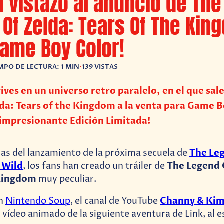
n vistazo al anuncio de The
Of Zelda: Tears Of The Kin
Game Boy Color!
MPO DE LECTURA: 1 MIN
•
139 VISTAS
ives en un universo retro paralelo, en el que sale
da: Tears of the Kingdom a la venta para Game B
 impresionante Edición Limitada!
The Leg
as del lanzamiento de la próxima secuela de
 Wild
The Legend 
, los fans han creado un tráiler de
 Kingdom
muy peculiar.
Channy & Kim
on
Nintendo Soup
, el canal de YouTube
vídeo animado de la siguiente aventura de Link, al es