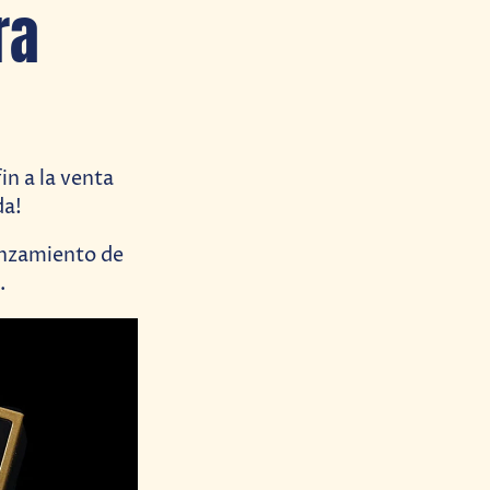
ra
in a la venta
da!
lanzamiento de
.