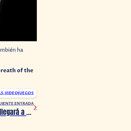
también ha
Breath of the
AS
,
VIDEOJUEGOS
UIENTE ENTRADA
World Of Horror llegará a Nintendo Switch en 2023