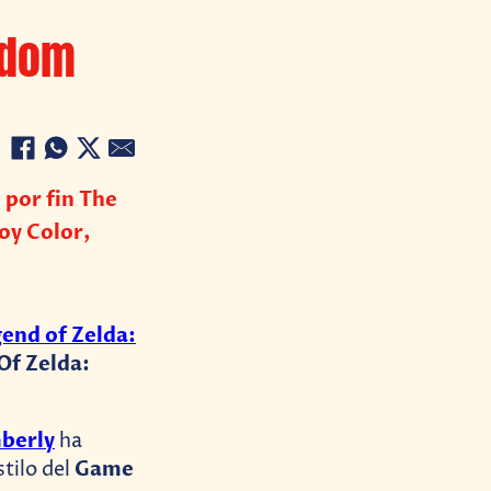
gdom
 por fin The
oy Color,
end of Zelda:
Of Zelda:
berly
ha
Game
tilo del