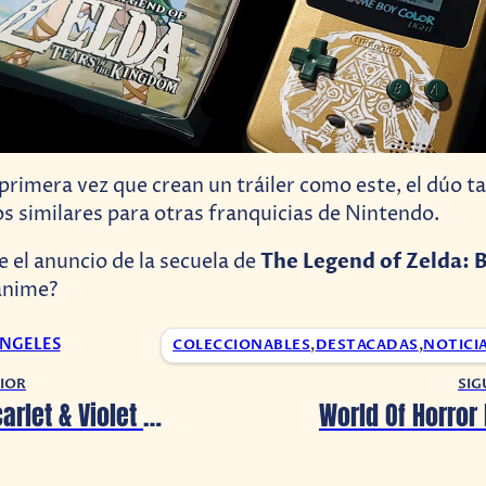
primera vez que crean un tráiler como este, el dúo 
os similares para otras franquicias de Nintendo.
The Legend of Zelda: 
e el anuncio de la secuela de
 anime?
ANGELES
COLECCIONABLES
,
DESTACADAS
,
NOTICI
IOR
SIG
Pokémon Scarlet & Violet anuncia la distribución de 2 TM vía Regalo Misterioso