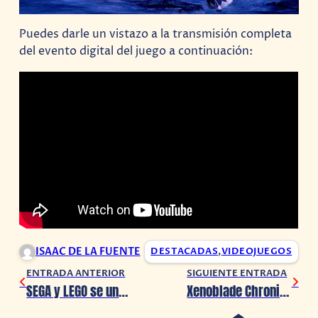
Puedes darle un vistazo a la transmisión completa
del evento digital del juego a continuación:
ISAAC DE LA FUENTE
DESTACADAS
,
VIDEOJUEGOS
ENTRADA ANTERIOR
SIGUIENTE ENTRADA
SEGA y LEGO se unen para una nueva colaboración de Sonic
Xenoblade Chronicles 3 presenta su tremendo DLC, Future Redeemed