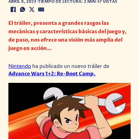
ABRIL 8, 2023
•
TIEMPO DE LECTURA: 2 MIN
•
57 VISTAS
El tráiler, presenta a grandes rasgos las
mecánicas y características básicas del juego y,
de paso, nos ofrece una visión más amplia del
juego en acción…
Nintendo
ha publicado un nuevo tráiler de
Advance Wars 1+2: Re-Boot Camp.