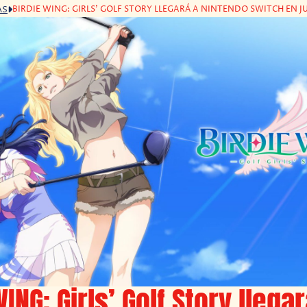
BIRDIE WING: GIRLS’ GOLF STORY LLEGARÁ A NINTENDO SWITCH EN J
AS
ING: Girls’ Golf Story llega