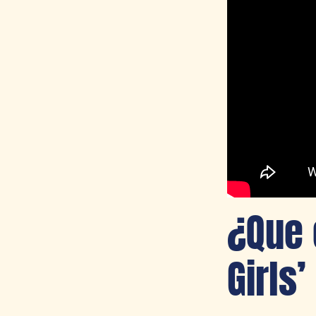
¿Que 
Girls’