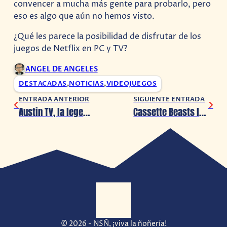
convencer a mucha más gente para probarlo, pero
eso es algo que aún no hemos visto.
¿Qué les parece la posibilidad de disfrutar de los
juegos de Netflix en PC y TV?
ANGEL DE ANGELES
DESTACADAS
,
NOTICIAS
,
VIDEOJUEGOS
ENTRADA ANTERIOR
SIGUIENTE ENTRADA
Austin TV, la legendaria banda, regresará a la CDMX en octubre 2023
Cassette Beasts llegará a consolas en abril 2023
© 2026 - NSÑ, ¡viva la ñoñería!