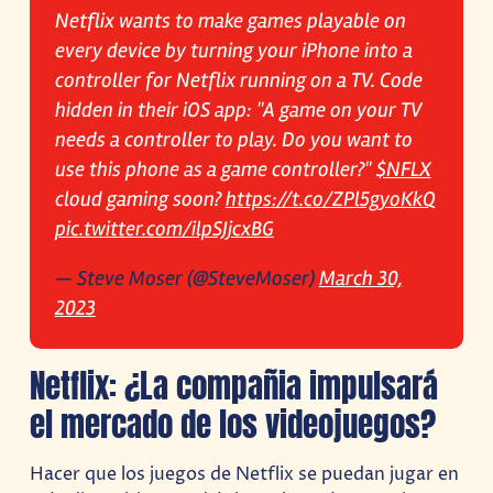
Netflix wants to make games playable on
every device by turning your iPhone into a
controller for Netflix running on a TV. Code
hidden in their iOS app: "A game on your TV
needs a controller to play. Do you want to
use this phone as a game controller?"
$NFLX
cloud gaming soon?
https://t.co/ZPl5gyoKkQ
pic.twitter.com/ilpSJjcxBG
— Steve Moser (@SteveMoser)
March 30,
2023
Netflix: ¿La compañia impulsará
el mercado de los videojuegos?
Hacer que los juegos de Netflix se puedan jugar en