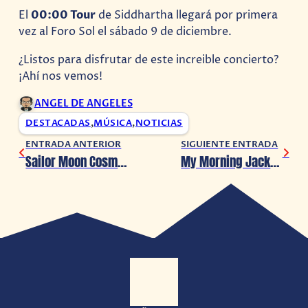
El
00:00 Tour
de Siddhartha llegará por primera
vez al Foro Sol el sábado 9 de diciembre.
¿Listos para disfrutar de este increible concierto?
¡Ahí nos vemos!
ANGEL DE ANGELES
DESTACADAS
,
MÚSICA
,
NOTICIAS
ENTRADA ANTERIOR
SIGUIENTE ENTRADA
Sailor Moon Cosmos estrena nuevo tráiler, llegará en junio 2023
My Morning Jacket llegará en solitario a Guadalajara en mayo 2023