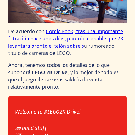
De acuerdo con
Comic Book, tras una importante
filtración hace unos días, parecía probable que 2K
levantara pronto el telón sobre s
u rumoreado
título de carreras de LEGO.
Ahora, tenemos todos los detalles de lo que
supondrá
LEGO 2K Drive
, y lo mejor de todo es
que el juego de carreras saldrá a la venta
relativamente pronto.
Welcome to
#LEGO2K
Drive!
🧱 build stuff