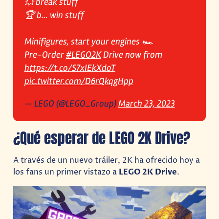
💥 break stuff
🏆 b… win stuff
Minifigures, start your engines 🏎
Pre-Order
#LEGO2K
Drive now from
https://t.co/S7xIEkXdoT
pic.twitter.com/D6rQkqgHpp
— LEGO (@LEGO_Group)
March 23, 2023
¿Qué esperar de LEGO 2K Drive?
A través de un nuevo tráiler, 2K ha ofrecido hoy a
los fans un primer vistazo a
LEGO 2K Drive
.