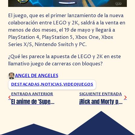
El juego, que es el primer lanzamiento de la nueva
colaboración entre LEGO y 2K, saldrá a la venta en
menos de dos meses, el 19 de mayo y llegará a
PlayStation 4, PlayStation 5, Xbox One, Xbox
Series X/S, Nintendo Switch y PC.
¿Qué les parece la apuesta de LEGO y 2K en este
llamativo juego de carreras con bloques?
ANGEL DE ANGELES
DESTACADAS
,
NOTICIAS
,
VIDEOJUEGOS
ENTRADA ANTERIOR
SIGUIENTE ENTRADA
El anime de ‘Supercampeones’ confirma su secuela y lanza su primer avance
¡Rick and Morty por fin explica al bebé Cthulhu de su intro!