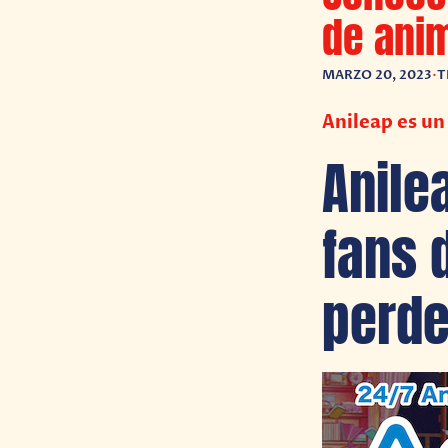
de ani
MARZO 20, 2023
•
T
Anileap es un
Anile
fans 
perde