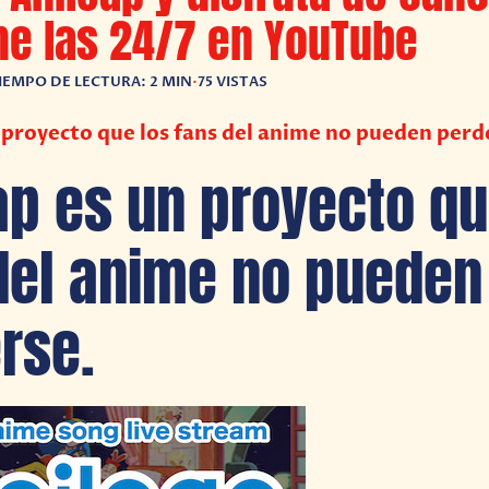
me las 24/7 en YouTube
IEMPO DE LECTURA: 2 MIN
•
75 VISTAS
 proyecto que los fans del anime no pueden perd
ap es un proyecto qu
del anime no pueden
rse.