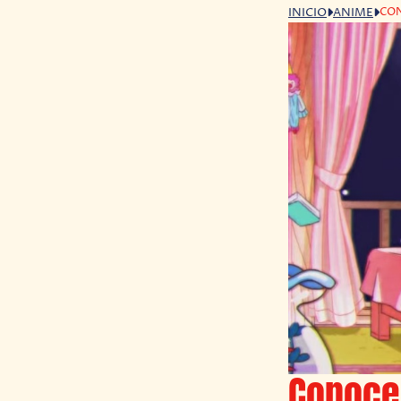
CON
INICIO
ANIME
Conoce 