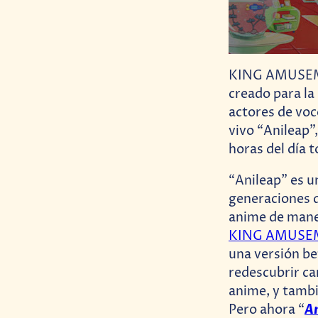
KING AMUSEMEN
creado para la
actores de voc
vivo “Anileap”
horas del día t
“Anileap” es 
generaciones d
anime de maner
KING AMUSE
una versión be
redescubrir ca
anime, y tambi
A
Pero ahora “