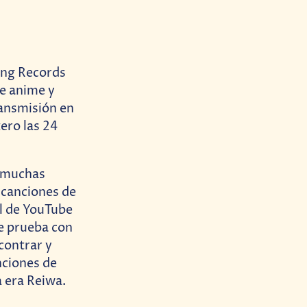
ing Records
te anime y
ransmisión en
ero las 24
e muchas
 canciones de
al de YouTube
e prueba con
contrar y
nciones de
 era Reiwa.