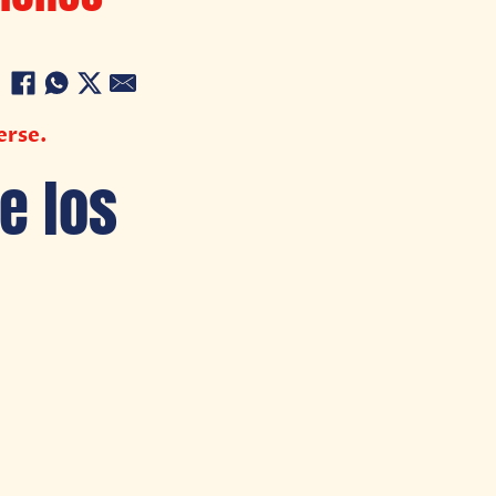
erse.
e los