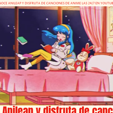
OCE ANILEAP Y DISFRUTA DE CANCIONES DE ANIME LAS 24/7 EN YOUTU
Anileap y disfruta de can