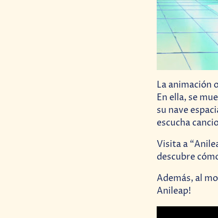
La animación o
En ella, se mu
su nave espacia
escucha canci
Visita a “Anil
descubre cómo
Además, al mom
Anileap!