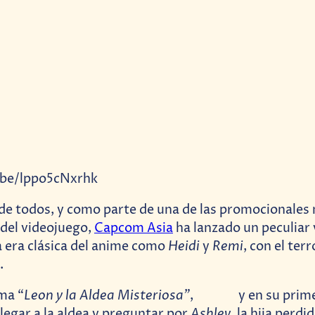
.be/lppo5cNxrhk
de todos, y como parte de una de las promocionales
 del videojuego,
Capcom Asia
ha lanzado un peculiar
Heidi
Remi
 era clásica del anime como
y
, con el ter
.
Leon y la Aldea Misteriosa”
ama “
, y en su primer
Ashley
llegar a la aldea y preguntar por
, la hija perdi