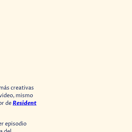
 más creativas
 video, mismo
Resident
ror de
 episodio
da del