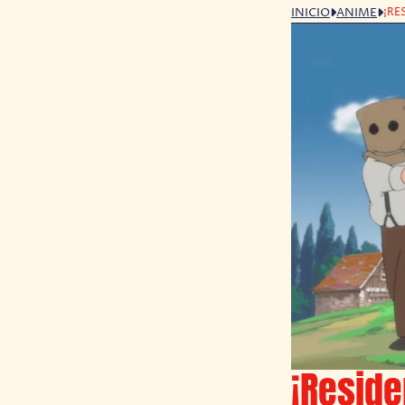
¡RE
INICIO
ANIME
¡Reside