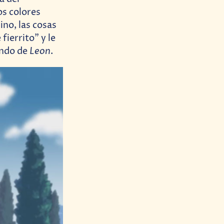
os colores
ino, las cosas
fierrito” y le
Leon
undo de
.