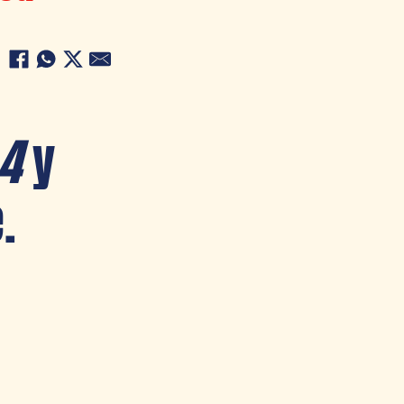
 4
y
.