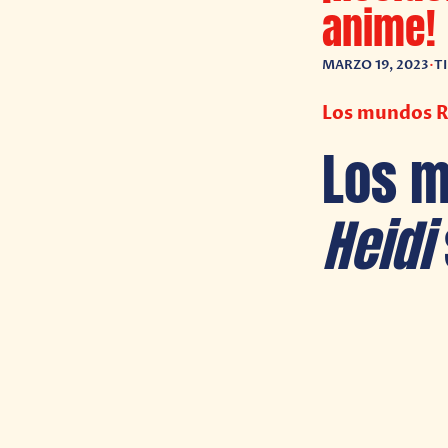
anime!
MARZO 19, 2023
•
T
Los mundos Re
Los 
Heidi