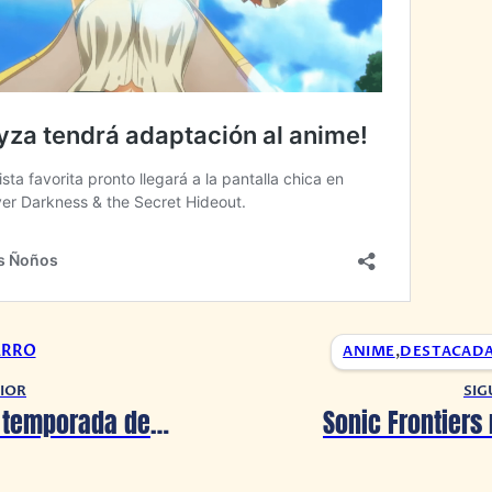
ARRO
ANIME
,
DESTACAD
IOR
SIG
La segunda temporada de la serie de The Last of Us ya está en camino