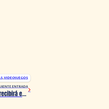
AS
,
VIDEOJUEGOS
UIENTE ENTRADA
Sonic Frontiers recibirá esta semana su primer gran DLC