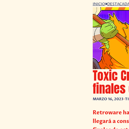
INICIO
DESTACAD
Toxic C
finales
MARZO 16, 2023
•
T
Retroware ha
llegará a cons