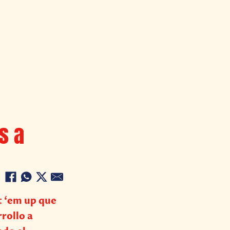
s a
t ‘em up que
rrollo a