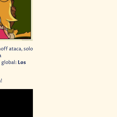
off ataca, solo
a
Los
 global:
a!