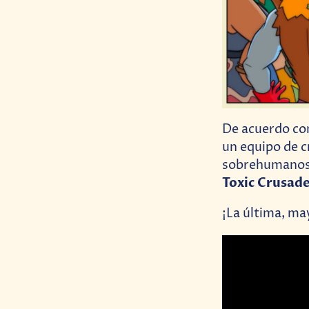
De acuerdo c
un equipo de 
sobrehumanos s
Toxic Crusad
¡La última, ma