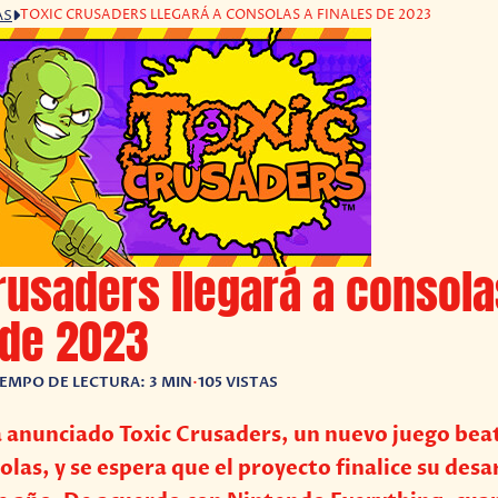
TOXIC CRUSADERS LLEGARÁ A CONSOLAS A FINALES DE 2023
AS
rusaders llegará a consola
 de 2023
IEMPO DE LECTURA: 3 MIN
•
105 VISTAS
 anunciado Toxic Crusaders, un nuevo juego bea
olas, y se espera que el proyecto finalice su desa