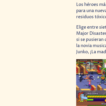
Los héroes más
para una nueva
residuos tóxic
Elige entre si
Major Disaste
si se pusieran
la novia music
Junko, ¡La mad