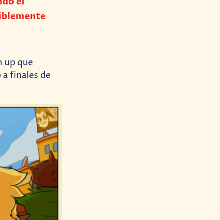
ndo el
riblemente
m up que
 a finales de