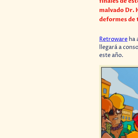
finales de es
malvado Dr. K
deformes de
Retroware
ha 
llegará a conso
este año.