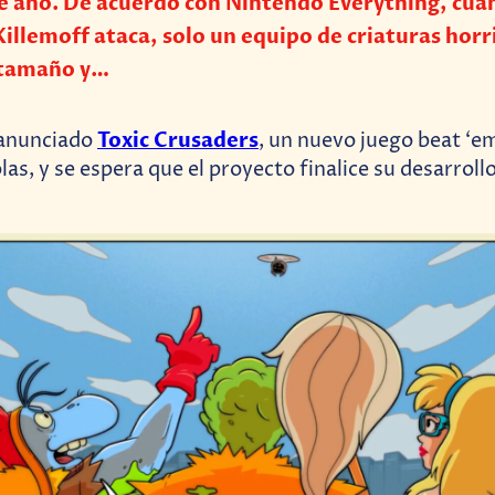
te año. De acuerdo con Nintendo Everything, cua
illemoff ataca, solo un equipo de criaturas hor
 tamaño y…
Toxic Crusaders
anunciado
, un nuevo juego beat ‘e
las, y se espera que el proyecto finalice su desarrollo