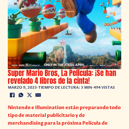
Super Mario Bros, La Película: ¡Se han
revelado 4 libros de la cinta!
MARZO 9, 2023
•
TIEMPO DE LECTURA: 3 MIN
•
494 VISTAS
Nintendo e Illumination están preparando todo
tipo de material publicitario y de
merchandising para la próxima Película de