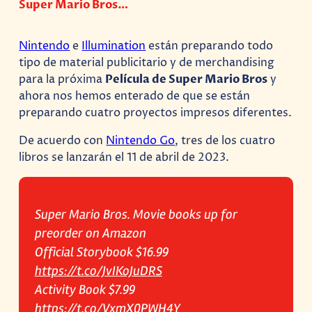
Super Mario Bros…
Nintendo
e
Illumination
están preparando todo
tipo de material publicitario y de merchandising
para la próxima
Película de Super Mario Bros
y
ahora nos hemos enterado de que se están
preparando cuatro proyectos impresos diferentes.
De acuerdo con
Nintendo Go
, tres de los cuatro
libros se lanzarán el 11 de abril de 2023.
Super Mario Bros. Movie books up for
preorder on Amazon
Official Storybook $16.99
https://t.co/JvIKoJuDRS
Activity Book $7.99
https://t.co/VxmX0PWH4Y