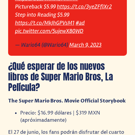
Pictureback $5.99
https://t.co/3yeZFfIXr2
Step into Reading $5.99
https://t.co/MkJhGPVsM1
#ad
pic.twitter.com/5ujewXB0WD
— Wario64 (@Wario64)
March 9, 2023
¿Qué esperar de los nuevos
libros de Super Mario Bros, La
Película?
The Super Mario Bros. Movie Official Storybook
Precio: $16.99 dólares | $319 MXN
(apróximadamente)
El 27 de junio, los fans podrán disfrutar del cuarto