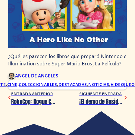
¿Qué les parecen los libros que preparó Nintendo e
Illumination sobre Super Mario Bros, La Película?
ANGEL DE ANGELES
RTE
,
CINE
,
COLECCIONABLES
,
DESTACADAS
,
NOTICIAS
,
VIDEOJUEG
ENTRADA ANTERIOR
SIGUIENTE ENTRADA
RoboCop: Rogue City estrena tráiler con gameplay
¡El demo de Resident Evil 4 Remake será lanzado hoy!