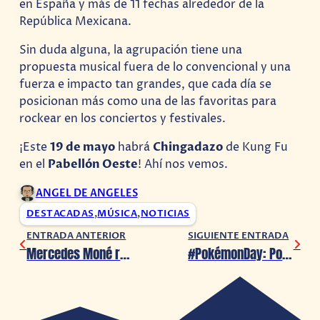
en España y más de 11 fechas alrededor de la
República Mexicana.
Sin duda alguna, la agrupación tiene una
propuesta musical fuera de lo convencional y una
fuerza e impacto tan grandes, que cada día se
posicionan más como una de las favoritas para
rockear en los conciertos y festivales.
¡Este
19 de mayo
habrá
Chingadazo
de Kung Fu
en el
Pabellón Oeste
! Ahí nos vemos.
ANGEL DE ANGELES
DESTACADAS
,
MÚSICA
,
NOTICIAS
ENTRADA ANTERIOR
SIGUIENTE ENTRADA
Mercedes Moné rindió homenaje a Hana Kimura
#PokémonDay: Pokémon Café ReMix ¡Recibirá los 3 iniciales de Paldea!