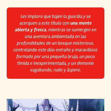
Les imploro que bajen la guardia y se
acerquen a este título con
una mente
abierta y fresca
, mientras se sumergen en
una aventura ambientada en las
profundidades de un bosque misterioso,
controlando este dúo extraño y maravilloso
formado por una pequeña bruja, un poco
tímida e inexperimentada, y un demonio
vagabundo, rudo y áspero.