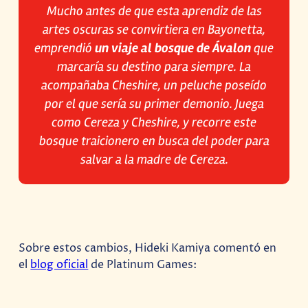
Mucho antes de que esta aprendiz de las
artes oscuras se convirtiera en Bayonetta,
emprendió
un viaje al bosque de Ávalon
que
marcaría su destino para siempre. La
acompañaba Cheshire, un peluche poseído
por el que sería su primer demonio. Juega
como Cereza y Cheshire, y recorre este
bosque traicionero en busca del poder para
salvar a la madre de Cereza.
Sobre estos cambios, Hideki Kamiya comentó en
el
blog oficial
de Platinum Games: