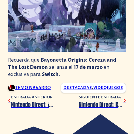
Recuerda que
Bayonetta Origins: Cereza and
The Lost Demon
se lanza el
17 de marzo
en
exclusiva para
Switch
.
TEMO NAVARRO
DESTACADAS
,
VIDEOJUEGOS
ENTRADA ANTERIOR
SIGUIENTE ENTRADA
Nintendo Direct: ¡The Legend of Zelda: Tears of the Kingdom presenta un nuevo avance!
Nintendo Direct: Kirby’s Return to Dream Land presenta nuevo avance