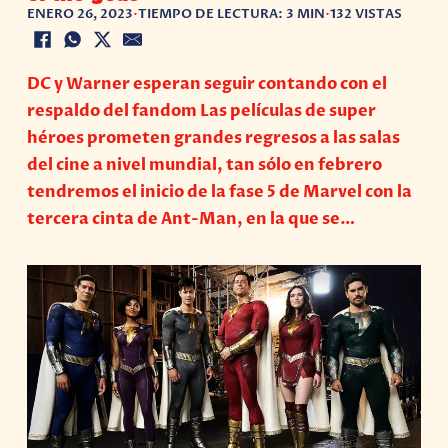
ENERO 26, 2023
•
TIEMPO DE LECTURA: 3 MIN
•
132 VISTAS
DC y Warner esperan seguir contando con el
respaldo del fandom Las películas de super
héroes prometen grandes regresos a las salas
del cine a nivel mundial, tan sólo en febrero
tendremos el inicio de la fase 5 de Marvel con la
tercera cinta de Ant-Man, en la que se…