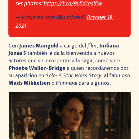
set photos!
https://t.co/9u5d1qsIEw
— JustJared.com (@JustJared)
October 18,
2021
Con
James Mangold
a cargo del
film
,
Indiana
Jones 5
tambièn le da la bienvenida a nuevos
actores que se incorporan a la saga, como son:
Phoebe Waller-Bridge
a quien recordaremos por
su aparición en
Solo: A Star Wars Story
, al fabuloso
Mads Mikkelsen
o
Hannibal
para algunos.