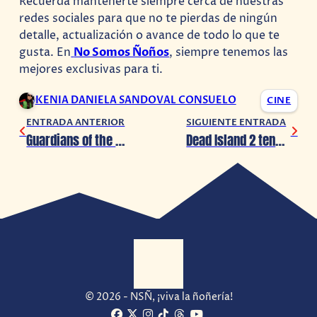
Recuerda mantenerte siempre cerca de nuestras
redes sociales para que no te pierdas de ningún
detalle, actualización o avance de todo lo que te
gusta. En
No Somos Ñoños
, siempre tenemos las
mejores exclusivas para ti.
KENIA DANIELA SANDOVAL CONSUELO
CINE
ENTRADA ANTERIOR
SIGUIENTE ENTRADA
Guardians of the Galaxy Vol. 3 presenta tráiler con Adam Warlock
Dead Island 2 tendrá showcase el 6 de diciembre
© 2026 - NSÑ, ¡viva la ñoñería!