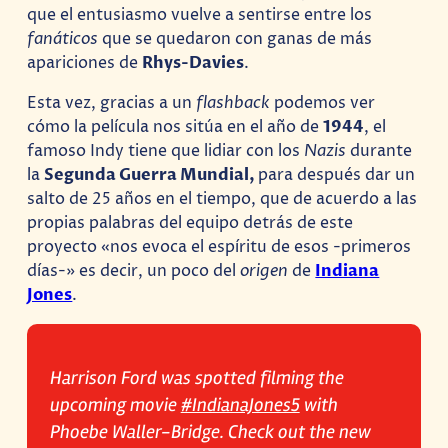
que el entusiasmo vuelve a sentirse entre los
fanáticos
que se quedaron con ganas de más
apariciones de
Rhys-Davies
.
Esta vez, gracias a un
flashback
podemos ver
cómo la película nos sitúa en el año de
1944
, el
famoso Indy tiene que lidiar con los
Nazis
durante
la
Segunda Guerra Mundial,
para después dar un
salto de 25 años en el tiempo, que de acuerdo a las
propias palabras del equipo detrás de este
proyecto «nos evoca el espíritu de esos -primeros
días-» es decir, un poco del
origen
de
Indiana
Jones
.
Harrison Ford was spotted filming the
upcoming movie
#IndianaJones5
with
Phoebe Waller-Bridge. Check out the new