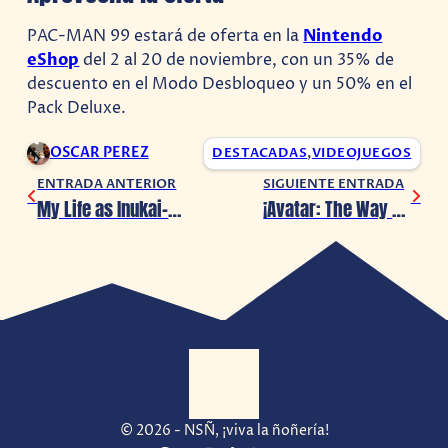
PAC-MAN 99 estará de oferta en la
Nintendo
eShop
del 2 al 20 de noviembre, con un 35% de
descuento en el Modo Desbloqueo y un 50% en el
Pack Deluxe.
OSCAR PEREZ
DESTACADAS
,
VIDEOJUEGOS
ENTRADA ANTERIOR
SIGUIENTE ENTRADA
My Life as Inukai-san´s Dog (Inuhiro) revela estreno
¡Avatar: The Way of the Water lanza nuevo avance!
© 2026 - NSÑ, ¡viva la ñoñería!