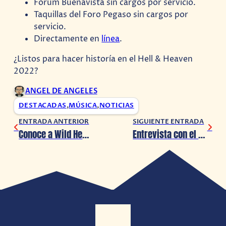
Forum Buenavista sin cargos por servicio.
Taquillas del Foro Pegaso sin cargos por
servicio.
Directamente en
línea
.
¿Listos para hacer historía en el Hell & Heaven
2022?
ANGEL DE ANGELES
DESTACADAS
,
MÚSICA
,
NOTICIAS
ENTRADA ANTERIOR
SIGUIENTE ENTRADA
Conoce a Wild Hearts, la respuesta de EA y Koei Tecmo a Monster Hunter
Entrevista con el Vampiro confirma su Temporada 2 antes de su estreno